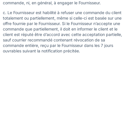
commande, ni, en général, à engager le Fournisseur.
c. Le Fournisseur est habilité à refuser une commande du client
totalement ou partiellement, même si celle-ci est basée sur une
offre fournie par le Fournisseur. Si le Fournisseur n’accepte une
commande que partiellement, il doit en informer le client et le
client est réputé être d’accord avec cette acceptation partielle,
sauf courrier recommandé contenant révocation de sa
commande entière, reçu par le Fournisseur dans les 7 jours
ouvrables suivant la notification précitée.
d. Les commandes passées par le client sont
irrévocables.
e. Une commande est acceptée sous la condition
résolutoire expresse de la disponibilité normale des
Produits concernés sur le marché belge. Le client n’a
pas droit à la moindre indemnité en cas de résolution.
f. Le client est réputé s’être assuré du fait que les
Produits et/ou les Services qu’il commande
correspondent à ses besoins et à l’utilisation visée des
Produits et/ou des Services. Les photos, dessins,
illustrations, caractéristiques techniques, etc., sont
uniquement transmis à titre d’information, sont des