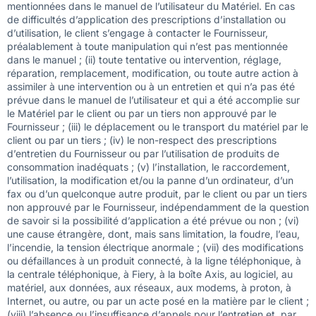
mentionnées dans le manuel de l’utilisateur du Matériel. En cas
de difficultés d’application des prescriptions d’installation ou
d’utilisation, le client s’engage à contacter le Fournisseur,
préalablement à toute manipulation qui n’est pas mentionnée
dans le manuel ; (ii) toute tentative ou intervention, réglage,
réparation, remplacement, modification, ou toute autre action à
assimiler à une intervention ou à un entretien et qui n’a pas été
prévue dans le manuel de l’utilisateur et qui a été accomplie sur
le Matériel par le client ou par un tiers non approuvé par le
Fournisseur ; (iii) le déplacement ou le transport du matériel par le
client ou par un tiers ; (iv) le non-respect des prescriptions
d’entretien du Fournisseur ou par l’utilisation de produits de
consommation inadéquats ; (v) l’installation, le raccordement,
l’utilisation, la modification et/ou la panne d’un ordinateur, d’un
fax ou d’un quelconque autre produit, par le client ou par un tiers
non approuvé par le Fournisseur, indépendamment de la question
de savoir si la possibilité d’application a été prévue ou non ; (vi)
une cause étrangère, dont, mais sans limitation, la foudre, l’eau,
l’incendie, la tension électrique anormale ; (vii) des modifications
ou défaillances à un produit connecté, à la ligne téléphonique, à
la centrale téléphonique, à Fiery, à la boîte Axis, au logiciel, au
matériel, aux données, aux réseaux, aux modems, à proton, à
Internet, ou autre, ou par un acte posé en la matière par le client ;
(viii) l’absence ou l’insuffisance d’appels pour l’entretien et, par